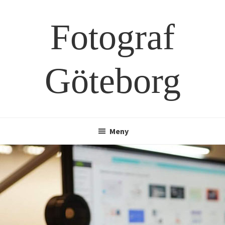
Hoppa
Hoppa
till
till
Fotograf
huvudinnehåll
sidfot
Göteborg
Meny