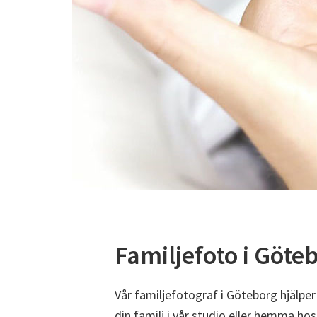
Familjefoto i Göte
Vår familjefotograf i Göteborg hjälper
din familj i vår studio eller hemma hos 