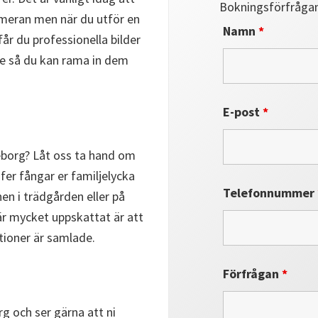
Bokningsförfråga
meran men när du utför en
Namn
*
år du professionella bilder
e så du kan rama in dem
E-post
*
teborg? Låt oss ta hand om
fer fångar er familjelycka
Telefonnummer
nen i trädgården eller på
är mycket uppskattat är att
ationer är samlade.
Förfrågan
*
rg och ser gärna att ni