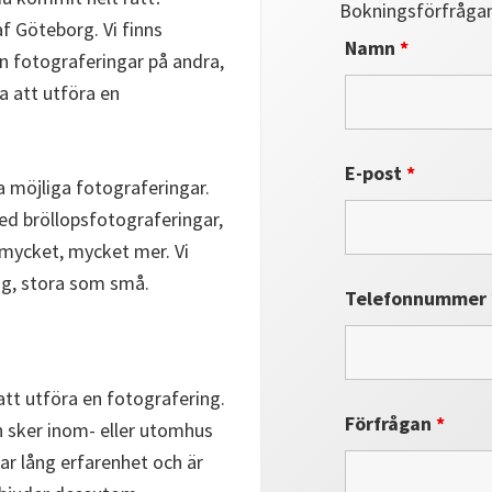
Bokningsförfråga
f Göteborg. Vi finns
Namn
*
n fotograferingar på andra,
na att utföra en
E-post
*
a möjliga fotograferingar.
ed bröllopsfotograferingar,
 mycket, mycket mer. Vi
ag, stora som små.
Telefonnummer
att utföra en fotografering.
Förfrågan
*
n sker inom- eller utomhus
har lång erfarenhet och är