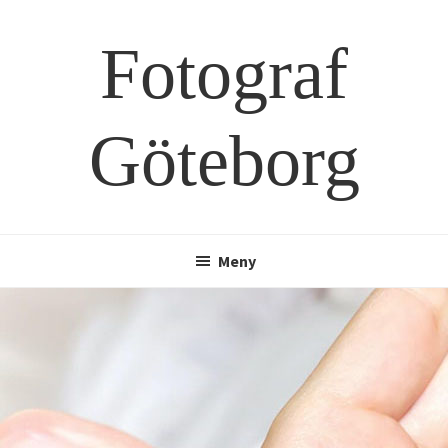
Hoppa
Hoppa
till
till
Fotograf
huvudinnehåll
sidfot
Göteborg
Meny