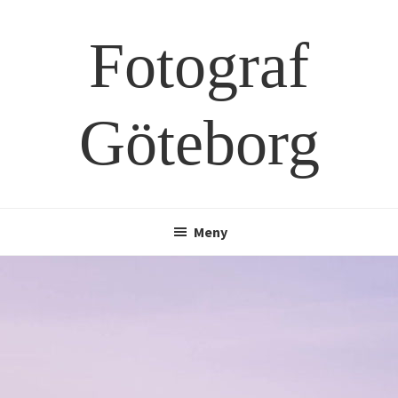
Hoppa
Hoppa
till
till
Fotograf
huvudinnehåll
sidfot
Göteborg
Meny